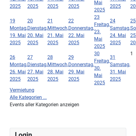
Mai
2025
2025
2025
2025
2025
20
2025
23
19
20
21
22
24
25
Freitag,
Montag,
Dienstag,
Mittwoch,
Donnerstag,
Samstag,
So
23.
19. Mai
20. Mai
21. Mai
22. Mai
24. Mai
25
Mai
2025
2025
2025
2025
2025
20
2025
30
1
26
27
28
29
31
Freitag,
Montag,
Dienstag,
Mittwoch,
Donnerstag,
Samstag,
30.
26. Mai
27. Mai
28. Mai
29. Mai
31. Mai
Mai
2025
2025
2025
2025
2025
2025
Vermietung
Alle Kategorien ...
Events aller Kategorien anzeigen
Login