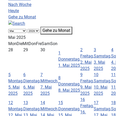
Nach Woche
Heute
Gehe zu Monat
Gehe zu Monat
Mai 2025
Mon
Die
Mit
Don
Fre
Sam
Son
28
29
30
2
3
4
1
Freitag,
Samstag,
So
Donnerstag,
2. Mai
3. Mai
4.
1. Mai 2025
2025
2025
20
5
6
7
9
10
11
8
Montag,
Dienstag,
Mittwoch,
Freitag,
Samstag,
So
Donnerstag,
5. Mai
6. Mai
7. Mai
9. Mai
10. Mai
11
8. Mai 2025
2025
2025
2025
2025
2025
20
16
12
13
14
15
17
18
Freitag,
Montag,
Dienstag,
Mittwoch,
Donnerstag,
Samstag,
So
16.
12. Mai
13. Mai
14. Mai
15. Mai
17. Mai
18